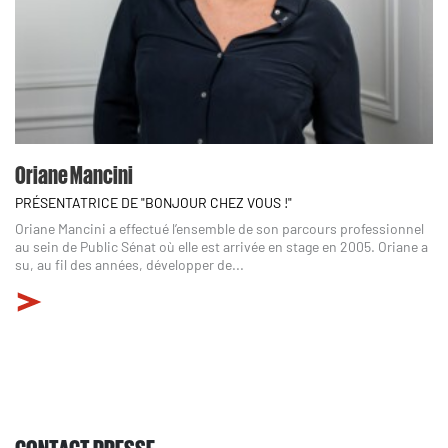
Oriane Mancini
PRÉSENTATRICE DE "BONJOUR CHEZ VOUS !"
Oriane Mancini a effectué l’ensemble de son parcours professionnel
au sein de Public Sénat où elle est arrivée en stage en 2005. Oriane a
su, au fil des années, développer de...