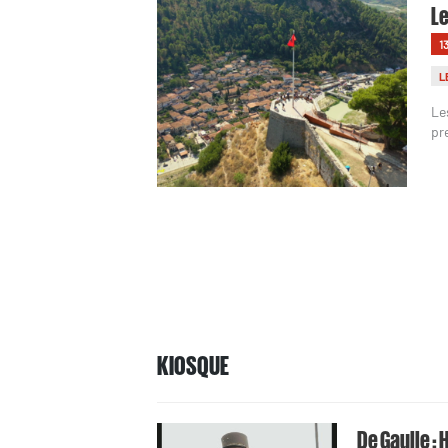
Le
1
L
Le
pr
KIOSQUE
De Gaulle : 