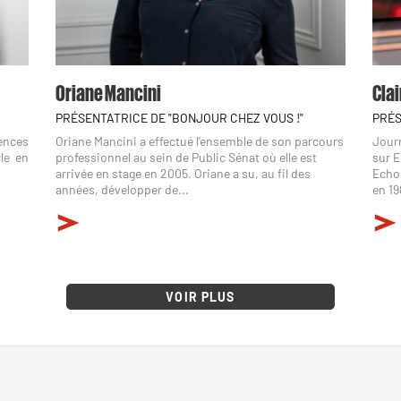
Oriane Mancini
Clai
PRÉSENTATRICE DE "BONJOUR CHEZ VOUS !"
PRÉS
ences
Oriane Mancini a effectué l’ensemble de son parcours
Journ
le en
professionnel au sein de Public Sénat où elle est
sur E
arrivée en stage en 2005. Oriane a su, au fil des
Echos
années, développer de...
en 19
VOIR PLUS