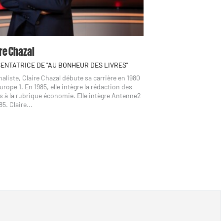
re Chazal
ENTATRICE DE "AU BONHEUR DES LIVRES"
aliste, Claire Chazal débute sa carrière en 1980
urope 1. En 1985, elle intègre la rédaction des
 à la rubrique économie. Elle intègre Antenne2
85. Claire...