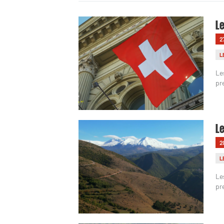
Le
2
L
Le
pr
Le
2
L
Le
pr