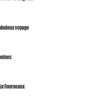
fabuleux voyage
peines
aux Fourneaux