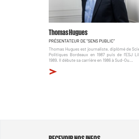
Thomas Hugues
PRÉSENTATEUR DE "SENS PUBLIC"
Thomas Hugues est journaliste, diplômé de Sci
Politiques Bordeaux en 1987 puis de l’ESJ Lil
1989. Il débute sa carrière en 1986 à Sud-Ou...
RECEVOIR NOS INFOS