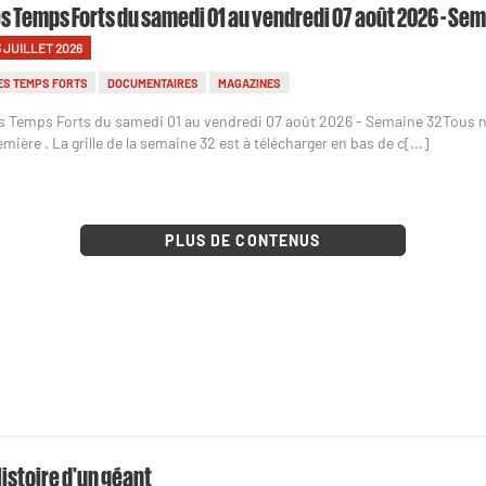
s Temps Forts du samedi 01 au vendredi 07 août 2026 - Se
3 JUILLET 2026
ES TEMPS FORTS
DOCUMENTAIRES
MAGAZINES
s Temps Forts du samedi 01 au vendredi 07 août 2026 - Semaine 32Tous 
emière . La grille de la semaine 32 est à télécharger en bas de c[...]
PLUS DE CONTENUS
Histoire d'un géant