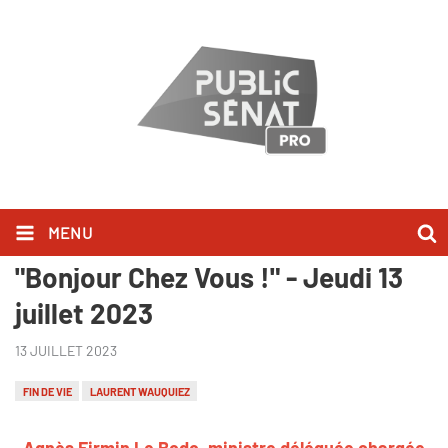
MENU
Agnès Firmin Le Bodo l'a dit dans
"Bonjour Chez Vous !" - Jeudi 13
juillet 2023
13 JUILLET 2023
FIN DE VIE
LAURENT WAUQUIEZ
Agnès Firmin Le Bodo, ministre déléguée chargée