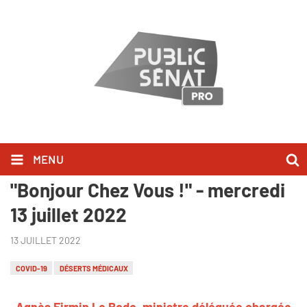
MENU
Agnès Firmin Le Bodo l'a dit dans
"Bonjour Chez Vous !" - mercredi
13 juillet 2022
13 JUILLET 2022
COVID-19
DÉSERTS MÉDICAUX
Agnès Firmin Le Bodo, ministre déléguée chargée