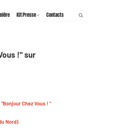
mière
Kit Presse
Contacts
ous !" sur
 "Bonjour Chez Vous ! "
du Nord)