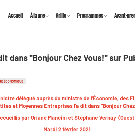
Accueil
À la une
Grille
Programmes
Avant-pre
a dit dans "Bonjour Chez Vous!" sur Pu
SE ÉCONOMIQUE
inistre délégué auprès du ministre de l'Économie, des Fi
ites et Moyennes Entreprises l'a dit dans "Bonjour Che
ecueillis par Oriane Mancini et Stéphane Vernay (Oues
Mardi 2 février 2021