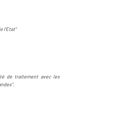
 l'Etat"
ité de traitement avec les
andes".