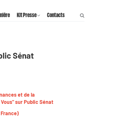
mière
Kit Presse
Contacts
blic Sénat
nances et de la
z Vous" sur Public Sénat
t France)