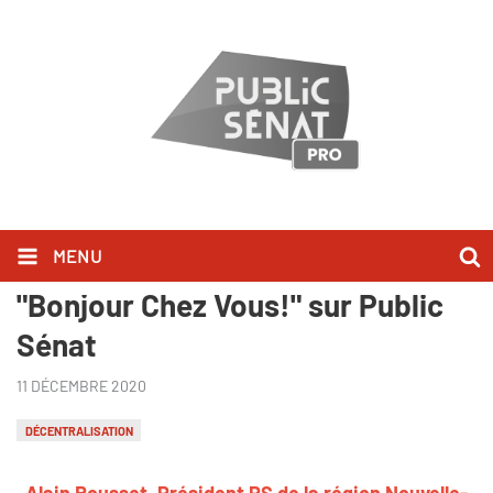
MENU
Alain Rousset l'a dit dans
"Bonjour Chez Vous!" sur Public
Sénat
11 DÉCEMBRE 2020
DÉCENTRALISATION
Alain Rousset, Président PS de la région Nouvelle-