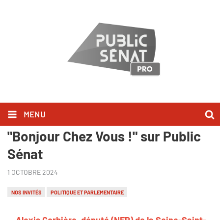
MENU
Alexis Corbière l'a dit dans
"Bonjour Chez Vous !" sur Public
Sénat
1 OCTOBRE 2024
NOS INVITÉS
POLITIQUE ET PARLEMENTAIRE
Alexis Corbière, député (NFP) de la Seine-Saint-