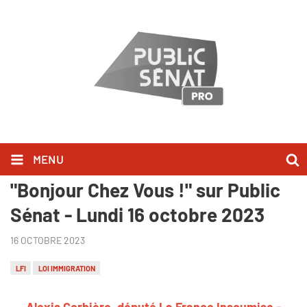
MENU
Alexis Corbière l'a dit dans
"Bonjour Chez Vous !" sur Public
Sénat - Lundi 16 octobre 2023
16 OCTOBRE 2023
LFI
LOI IMMIGRATION
Alexis Corbière, député La France Insoumise -