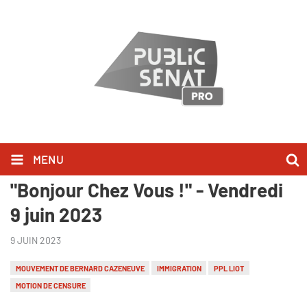
MENU
Alexis Corbière l'a dit dans
"Bonjour Chez Vous !" - Vendredi
9 juin 2023
9 JUIN 2023
MOUVEMENT DE BERNARD CAZENEUVE
IMMIGRATION
PPL LIOT
MOTION DE CENSURE