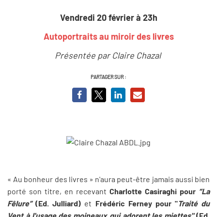
Vendredi 20 février à 23h
Autoportraits au miroir des livres
Présentée par Claire Chazal
PARTAGER SUR :
« Au bonheur des livres » n'aura peut-être jamais aussi bien
porté son titre, en recevant
Charlotte Casiraghi pour
“La
Fêlure”
(Ed. Julliard)
et
Frédéric Ferney pour "
Traité du
Vent à l'usage des moineaux qui adorent les miettes"
(Ed.