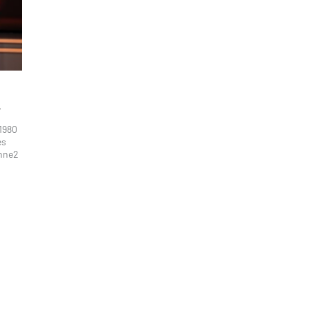
"
 1980
es
enne2