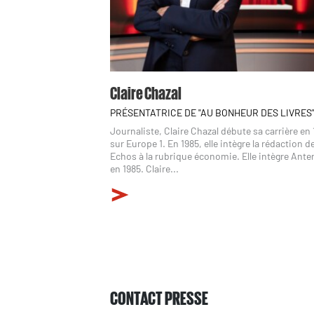
Claire Chazal
PRÉSENTATRICE DE "AU BONHEUR DES LIVRES
Journaliste, Claire Chazal débute sa carrière en
sur Europe 1. En 1985, elle intègre la rédaction d
Echos à la rubrique économie. Elle intègre Ant
en 1985. Claire...
CONTACT PRESSE