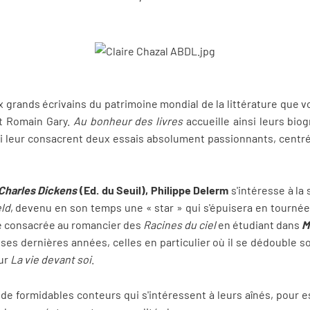
x grands écrivains du patrimoine mondial de la littérature que vo
et Romain Gary.
Au bonheur des livres
accueille ainsi leurs bio
i leur consacrent deux essais absolument passionnants, centr
 Charles Dickens
(Ed. du Seuil), Philippe Delerm
s'intéresse à la 
ld
, devenu en son temps une « star » qui s'épuisera en tourné
ie consacrée au romancier des
Racines du ciel
en étudiant dans
M
ses dernières années, celles en particulier où il se dédouble s
our
La vie devant soi
.
 de formidables conteurs qui s'intéressent à leurs aînés, pour 