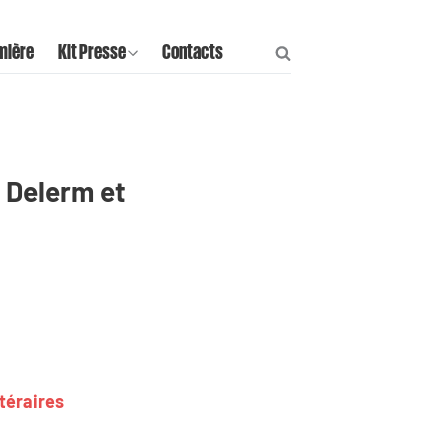
mière
Kit Presse
Contacts
e Delerm et
téraires