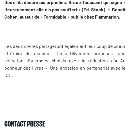
Deux fils désormais orphelins
,
Bruce Toussaint qui signe «
Heureusement elle n’a pas souffert » (Ed. Stock)
et
Benoît
Cohen, auteur de « Formidable » publié chez Flammarion
.
Les deux invités
partageront
é
galement leur coup de coeur
litt
é
raire du moment.
Denis Olivennes proposera
une
s
é
lection
d'ouvrages choisis
avec la r
édaction d"
«
Au
bonheur des livres
»
. Une é
mission en partenariat avec le
CNL.
CONTACT PRESSE