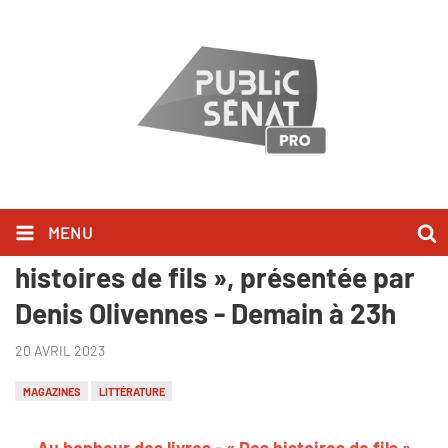
MENU
Au bonheur des livres - « Des
histoires de fils », présentée par
Denis Olivennes - Demain à 23h
20 AVRIL 2023
MAGAZINES
LITTÉRATURE
Au bonheur des livres - « Des histoires de fils »