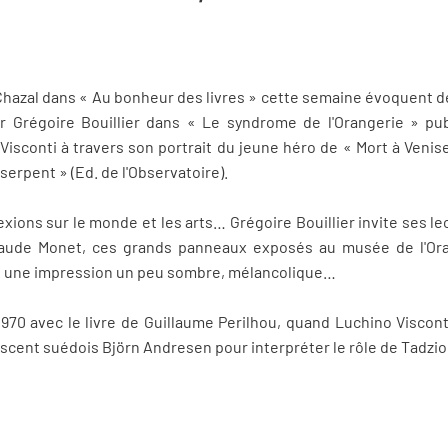
 Chazal dans « Au bonheur des livres » cette semaine évoquent de
 Grégoire Bouillier dans « Le syndrome de l'Orangerie » pu
 Visconti à travers son portrait du jeune héro de « Mort à Veni
serpent » (Ed. de l'Observatoire).
xions sur le monde et les arts… Grégoire Bouillier invite ses le
aude Monet, ces grands panneaux exposés au musée de l'Orang
 une impression un peu sombre, mélancolique…
1970 avec le livre de Guillaume Perilhou, quand Luchino Viscont
escent suédois Björn Andresen pour interpréter le rôle de Tadzi