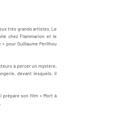
ux très grands artistes. Le
blié chez Flammarion et le
se » pour Guillaume Perilhou
cteurs à percer un mystère,
erie, devant lesquels, il
i prépare son film « Mort à
o.