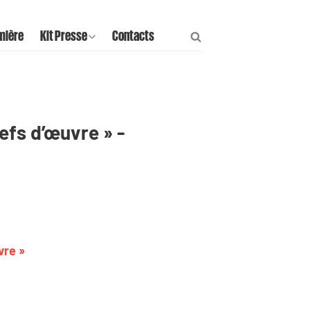
mière
Kit Presse
Contacts
efs d’œuvre » -
vre »