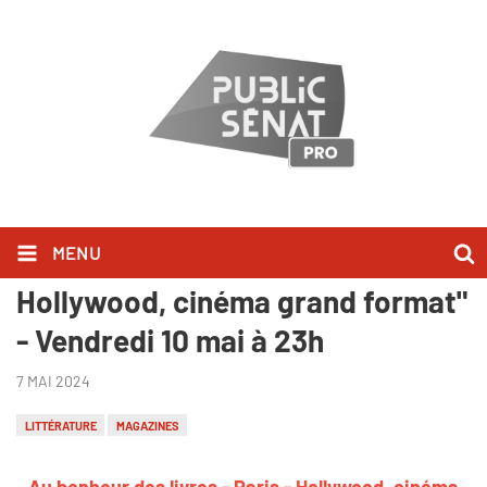
MENU
"Au bonheur des livres - Paris -
Hollywood, cinéma grand format"
- Vendredi 10 mai à 23h
7 MAI 2024
LITTÉRATURE
MAGAZINES
Au bonheur des livres - Paris - Hollywood, cinéma