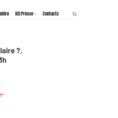
mière
Kit Presse
Contacts
aire ?,
3h
?"