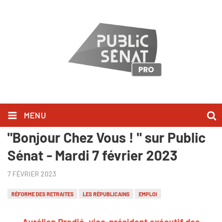
MENU
Aurélien Pradié l'a dit dans
"Bonjour Chez Vous ! " sur Public
Sénat - Mardi 7 février 2023
7 FÉVRIER 2023
RÉFORME DES RETRAITES
LES RÉPUBLICAINS
EMPLOI
Aurélien Pradié, vice-président exécutif des