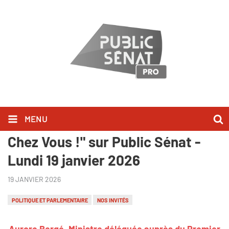
MENU
Aurore Bergé l'a dit dans "Bonjour
Chez Vous !" sur Public Sénat -
Lundi 19 janvier 2026
19 JANVIER 2026
POLITIQUE ET PARLEMENTAIRE
NOS INVITÉS
Aurore Bergé,
Ministre déléguée auprès du Premier