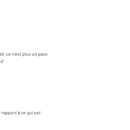
té, ce n’est plus un pass
és
"
 rapport à ce qui est