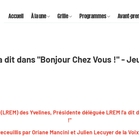
Accueil
À la une
Grille
Programmes
Avant-pre
a dit dans "Bonjour Chez Vous !" - Jeu
(LREM) des Yvelines, Présidente déléguée LREM l'a dit 
!"
eceuillis par Oriane Mancini et Julien Lecuyer de la Voi