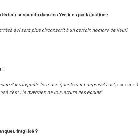
térieur suspendu dans les Yvelines par la justice :
rrêté qui sera plus circonscrit à un certain nombre de lieux
"
s
:
ion dans laquelle les enseignants sont depuis 2 ans",
concède 
sé c’est : le maintien de l’ouverture des écoles
"
nquer, fragilisé ?