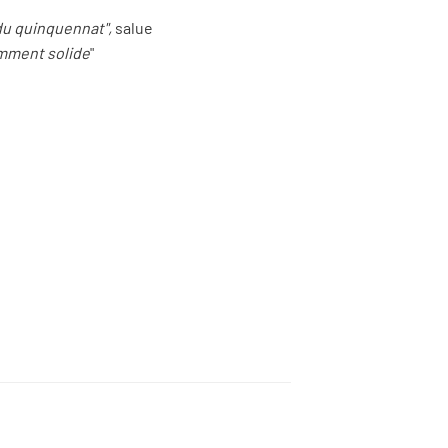
 du quinquennat",
salue
samment solide
"