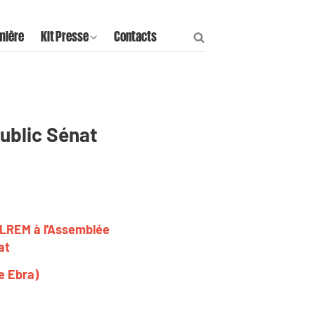
mière
Kit Presse
Contacts
Public Sénat
 LREM à l'Assemblée
at
e Ebra)