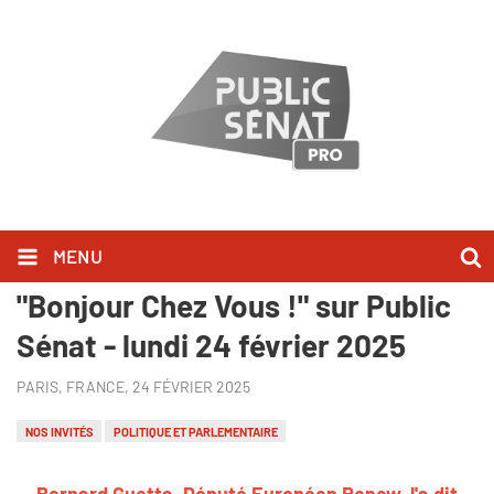
MENU
Bernard Guetta l'a dit dans
"Bonjour Chez Vous !" sur Public
Sénat - lundi 24 février 2025
PARIS, FRANCE,
24 FÉVRIER 2025
NOS INVITÉS
POLITIQUE ET PARLEMENTAIRE
Bernard Guetta, Député Européen Renew, l'a dit