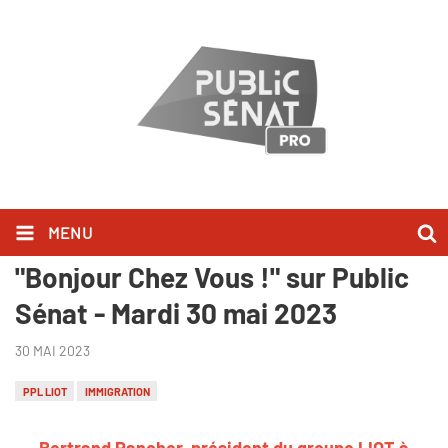
MENU
Bertrand Pancher l'a dit dans
"Bonjour Chez Vous !" sur Public
Sénat - Mardi 30 mai 2023
30 MAI 2023
PPL LIOT
IMMIGRATION
Bertrand Pancher, président du groupe LIOT à