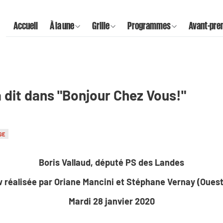
Accueil
À la une
Grille
Programmes
Avant-pre
'a dit dans "Bonjour Chez Vous!"
GE
Boris Vallaud, député PS des Landes
w réalisée par Oriane Mancini et Stéphane Vernay (Oues
Mardi 28 janvier 2020