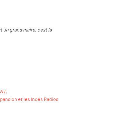
t un grand maire, c'est la
TNT,
Expansion et les Indés Radios