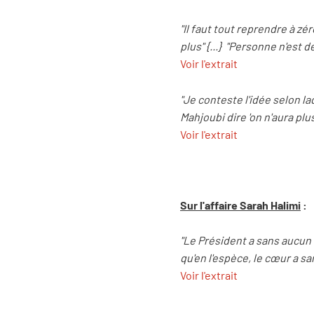
"Il faut tout reprendre à z
plus" {...} "Personne n'est
Voir l'extrait
"Je conteste l'idée selon l
Mahjoubi dire 'on n'aura plu
Voir l'extrait
Sur l'affaire Sarah Halimi
:
"Le Président a sans aucun
qu'en l'espèce, le cœur a sa
Voir l'extrait