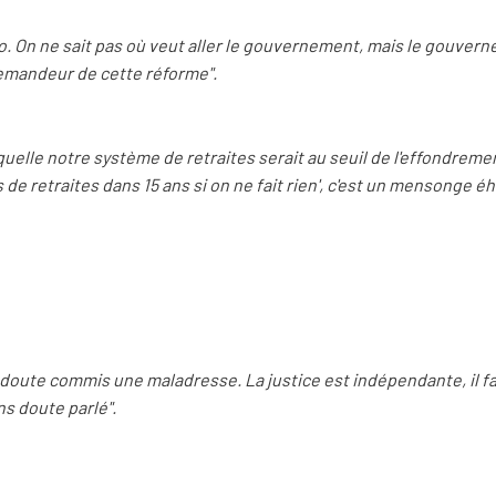
éro. On ne sait pas où veut aller le gouvernement, mais le gouvern
 demandeur de cette réforme".
aquelle notre système de retraites serait au seuil de l'effondrem
s de retraites dans 15 ans si on ne fait rien', c'est un mensonge é
 doute commis une maladresse. La justice est indépendante, il fa
ns doute parlé".