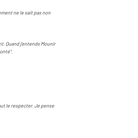
ement ne le sait pas non
ent. Quand j'entends Mounir
honté".
ut le respecter. Je pense