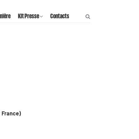
mière
Kit Presse
Contacts
t France)