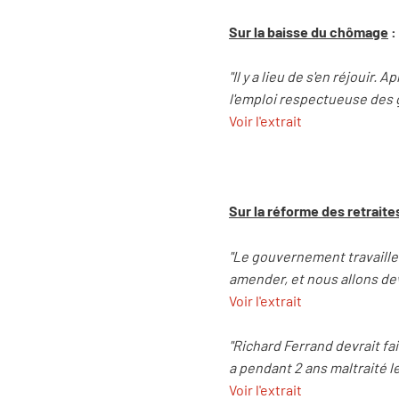
Sur la baisse du chômage
:
"Il y a lieu de s'en réjouir.
l'emploi respectueuse des g
Voir l'extrait
Sur la réforme des retraite
"Le gouvernement travaille 
amender, et nous allons devo
Voir l'extrait
"Richard Ferrand devrait fai
a pendant 2 ans maltraité le
Voir l'extrait