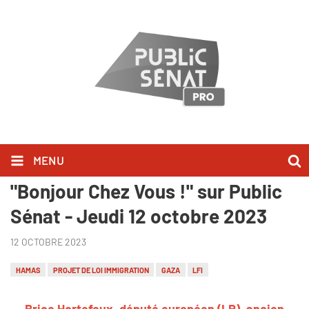
MENU
Brice Hortefeux l'a dit dans
"Bonjour Chez Vous !" sur Public
Sénat - Jeudi 12 octobre 2023
12 OCTOBRE 2023
HAMAS
PROJET DE LOI IMMIGRATION
GAZA
LFI
Brice Hortefeux, député européen (LR), ancien