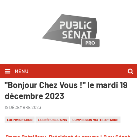
MENU
Bruno Retailleau l'a dit dans
"Bonjour Chez Vous !" le mardi 19
décembre 2023
19 DÉCEMBRE 2023
LOI IMMIGRATION
LES RÉPUBLICAINS
COMMISSION MIXTE PARITAIRE
Bruno Retailleau, Président du groupe LR au Sénat,