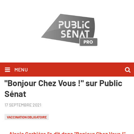
MENU
Alexis Corbière l'a dit dans
"Bonjour Chez Vous !" sur Public
Sénat
17 SEPTEMBRE 2021
VACCINATION OBLIGATOIRE
Alexis Corbière l'a dit dans "Bonjour Chez Vous !"