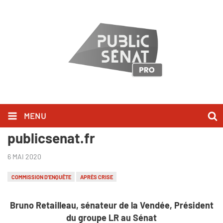
MENU
Bruno Retailleau l'a dit sur
publicsenat.fr
6 MAI 2020
COMMISSION D'ENQUÊTE
APRÈS CRISE
Bruno Retailleau, sénateur de la Vendée, Président
du groupe LR au Sénat