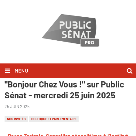
MENU
Bruno Tertrais l'a dit dans
"Bonjour Chez Vous !" sur Public
Sénat - mercredi 25 juin 2025
25 JUIN 2025
NOS INVITÉS
POLITIQUE ET PARLEMENTAIRE
Bruno Tertrais, Conseiller géopolitique à l’Institut