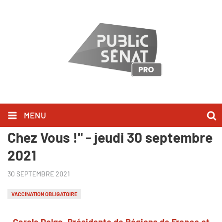
MENU
Carole Delga l'a dit dans "Bonjour
Chez Vous !" - jeudi 30 septembre
2021
30 SEPTEMBRE 2021
VACCINATION OBLIGATOIRE
Carole Delga, Présidente de Régions de France et