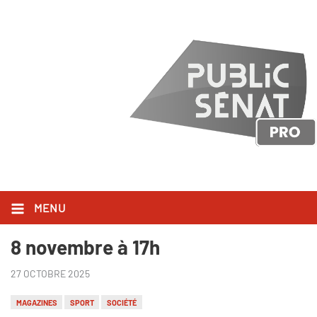
Caroline Delage rejoint Public
Sénat à la présentation de
MENU
"Sport, etc". - à partir du samedi
8 novembre à 17h
27 OCTOBRE 2025
MAGAZINES
SPORT
SOCIÉTÉ