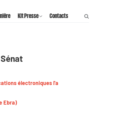
mière
Kit Presse
Contacts
c Sénat
ations électroniques l'a
e Ebra)