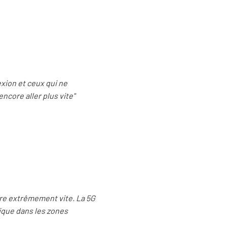
exion et ceux qui ne
ncore aller plus vite"
ère extrêmement vite. La 5G
tique dans les zones