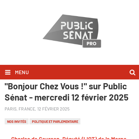
MENU
Charles de Courson l'a dit dans
"Bonjour Chez Vous !" sur Public
Sénat - mercredi 12 février 2025
PARIS, FRANCE,
12 FÉVRIER 2025
NOS INVITÉS
POLITIQUE ET PARLEMENTAIRE
Charles de Courson, Député (LIOT) de la Marne,