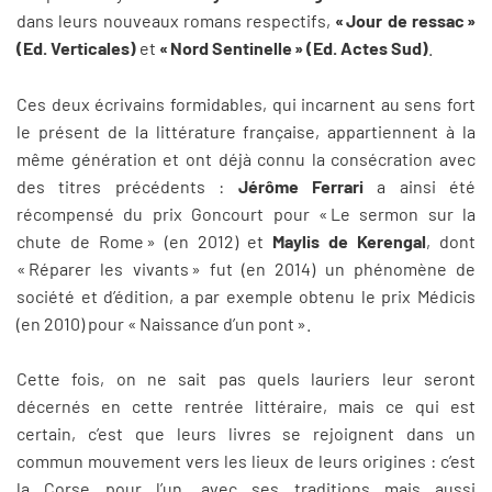
dans leurs nouveaux romans respectifs,
« Jour de ressac »
(Ed. Verticales)
et
« Nord Sentinelle » (Ed. Actes Sud)
.
Ces deux écrivains formidables, qui incarnent au sens fort
le présent de la littérature française, appartiennent à la
même génération et ont déjà connu la consécration avec
des titres précédents :
Jérôme Ferrari
a ainsi été
récompensé du prix Goncourt pour « Le sermon sur la
chute de Rome » (en 2012) et
Maylis de Kerengal
, dont
« Réparer les vivants » fut (en 2014) un phénomène de
société et d’édition, a par exemple obtenu le prix Médicis
(en 2010) pour « Naissance d’un pont ».
Cette fois, on ne sait pas quels lauriers leur seront
décernés en cette rentrée littéraire, mais ce qui est
certain, c’est que leurs livres se rejoignent dans un
commun mouvement vers les lieux de leurs origines : c’est
la Corse pour l’un, avec ses traditions mais aussi