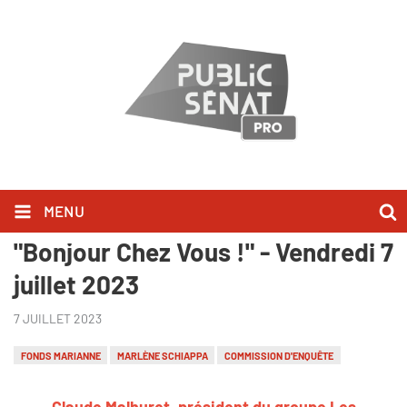
MENU
Claude Malhuret l'a dit dans
"Bonjour Chez Vous !" - Vendredi 7
juillet 2023
7 JUILLET 2023
FONDS MARIANNE
MARLÈNE SCHIAPPA
COMMISSION D'ENQUÊTE
Claude Malhuret, président du groupe Les