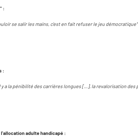
" :
uloir se salir les mains, c'est en fait refuser le jeu démocratique"
s :
 il y a la pénibilité des carrières longues [...], la revalorisation de
 l'allocation adulte handicapé :