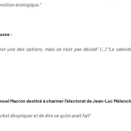
ansition écologique."
usse :
st une des options, mais ce n'est pas décidé" (...) "Le calend
anuel Macron destiné à charmer l'électorat de Jean-Luc Mélenc
c'est d'expliquer et de dire ce qu'on avait fait"