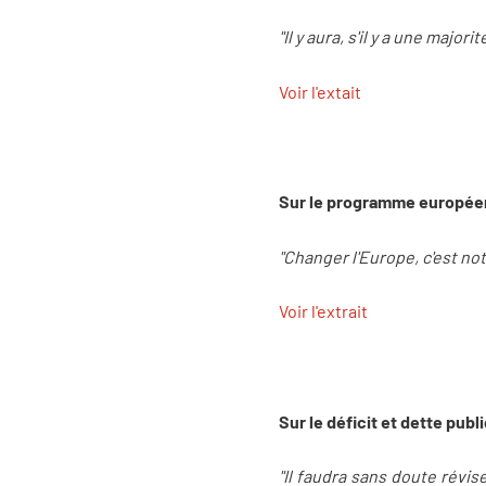
"Il y aura, s'il y a une majo
Voir l'extait
Sur le programme européen
"Changer l'Europe, c'est not
Voir l'extrait
Sur le déficit et dette publ
"Il faudra sans doute révis