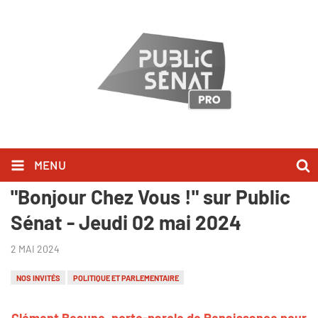
MENU
Clément Beaune l'a dit dans
"Bonjour Chez Vous !" sur Public
Sénat - Jeudi 02 mai 2024
2 MAI 2024
NOS INVITÉS
POLITIQUE ET PARLEMENTAIRE
Clément Beaune, porte-parole de Renaissance pour