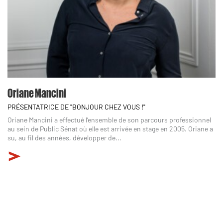
Oriane Mancini
PRÉSENTATRICE DE "BONJOUR CHEZ VOUS !"
Oriane Mancini a effectué l’ensemble de son parcours professionnel
au sein de Public Sénat où elle est arrivée en stage en 2005. Oriane a
su, au fil des années, développer de...