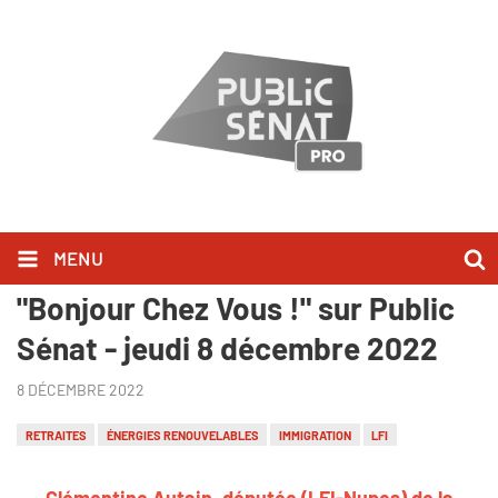
MENU
Clémentine Autain l'a dit dans
"Bonjour Chez Vous !" sur Public
Sénat - jeudi 8 décembre 2022
8 DÉCEMBRE 2022
RETRAITES
ÉNERGIES RENOUVELABLES
IMMIGRATION
LFI
Clémentine Autain, députée (LFI-Nupes) de la