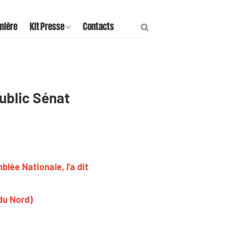
mière
Kit Presse
Contacts
ublic Sénat
lée Nationale, l'a dit
du Nord)