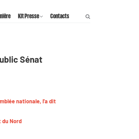
mière
Kit Presse
Contacts
ublic Sénat
blée nationale, l'a dit
x du Nord