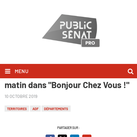
MENU
Dominique Bussereau l'a dit ce
matin dans "Bonjour Chez Vous !"
10 OCTOBRE 2019
TERRITOIRES
ADF
DÉPARTEMENTS
PARTAGER SUR :