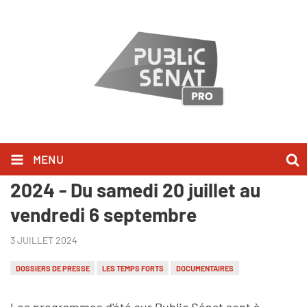
MENU
Dossier de presse Grille d'été
2024 - Du samedi 20 juillet au
vendredi 6 septembre
3 JUILLET 2024
DOSSIERS DE PRESSE
LES TEMPS FORTS
DOCUMENTAIRES
Les programmes d'été sur Public Sénat sont à