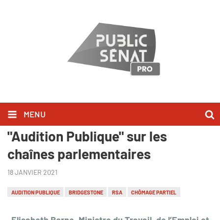
MENU
Elisabeth Borne l'a dit dans
"Audition Publique" sur les
chaînes parlementaires
18 JANVIER 2021
AUDITION PUBLIQUE
BRIDGESTONE
RSA
CHÔMAGE PARTIEL
Elisabeth Borne, Ministre du Travail, de l’Emploi et