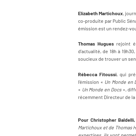
Elizabeth Martichoux
,
journ
co-produite par Public Sén
émission est un rendez-vou
Thomas Hugues
rejoint é
d’actualité, de 18h à 19h30,
soucieux de trouver un sens 
Rébecca Fitoussi
, qui pr
l’émission «
Un Monde en 
«
Un Monde en Docs
», dif
récemment Directeur de la 
Pour Christopher Baldelli
Martichoux et de Thomas Hu
expertises, ils vont permett