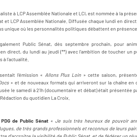
aliste à LCP Assemblée Nationale et LCI, est nommée à la présen
at et LCP Assemblée Nationale. Diffusée chaque lundi en direct, 
s unique où les personnalités politiques débattent en présence
galement Public Sénat, dès septembre prochain, pour anim
 en direct, du lundi au jeudi (**) avec l’ambition de toucher un 
à l’actualité.
ésentait l’émission «
Allons Plus Loin
» cette saison, présent
Docs
» et de nouveaux formats qui arriveront sur la chaîne en 
fusée le samedi à 21h (documentaire et débat) était présentée
Rédaction du quotidien La Croix.
, PDG de Public Sénat
«
Je suis très heureux de pouvoir anno
gues, de très grands professionnels et reconnus de leurs pairs 
re d’accroitre la visibilité de Public Sénat, et de fédérer un pl