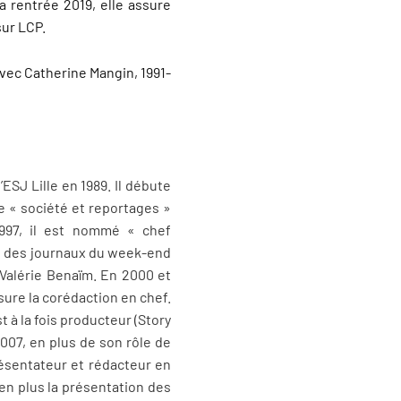
la rentrée 2019, elle assure
sur LCP.
avec Catherine Mangin, 1991-
SJ Lille en 1989. Il débute
ce « société et reportages »
1997, il est nommé « chef
nt des journaux du week-end
Valérie Benaïm. En 2000 et
sure la corédaction en chef.
t à la fois producteur (Story
2007, en plus de son rôle de
résentateur et rédacteur en
 en plus la présentation des