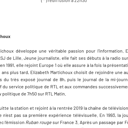
(**) rediffusion à 22h30
ichoux
tichoux développe une véritable passion pour l'information. 
SJ de Lille. Jeune journaliste, elle fait ses débuts à la radio s
n 1991, elle rejoint Europe 1 où elle assure à la fois la présenta
x ans plus tard, Elizabeth Martichoux choisit de rejoindre une au
es du très exposé journal de 8h, puis le journal de la mi-journé
f du service politique de RTL et aux commandes successiveme
w politique de 7h50 sur RTL Matin.
itte la station et rejoint à la rentrée 2019 la chaîne de télévisio
e n’est pas sa première expérience télévisuelle. En 1993, la jou
vec l'émission
Ruban rouge
sur France 3. Après un passage par Fr