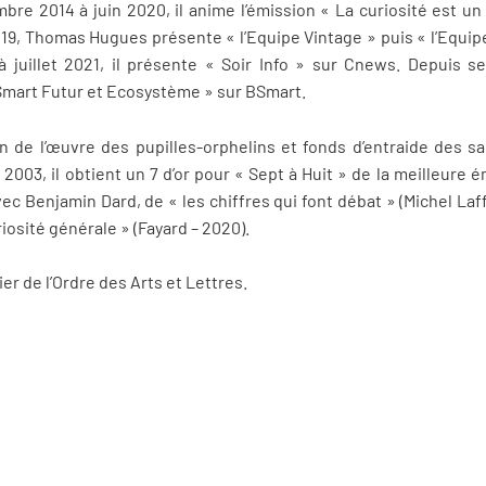
bre 2014 à juin 2020, il anime l’émission « La curiosité est un
19, Thomas Hugues présente « l’Equipe Vintage » puis « l’Equip
à juillet 2021, il présente « Soir Info » sur Cnews. Depuis 
 Smart Futur et Ecosystème » sur BSmart.
 de l’œuvre des pupilles-orphelins et fonds d’entraide des 
003, il obtient un 7 d’or pour « Sept à Huit » de la meilleure é
avec Benjamin Dard, de « les chiffres qui font débat » (Michel La
osité générale » (Fayard – 2020).
r de l’Ordre des Arts et Lettres.