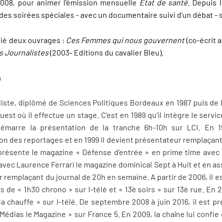
008, pour animer l'émission mensuelle
Etat de santé
. Depuis 
es soirées spéciales - avec un documentaire suivi d’un débat - 
lié deux ouvrages :
Ces Femmes qui nous gouvernent
(co-écrit 
s Journalistes
(2003- Editions du cavalier Bleu).
s
ste, diplômé de Sciences Politiques Bordeaux en 1987 puis de l’E
uest où il effectue un stage. C’est en 1989 qu’il intègre le servi
 démarre la présentation de la tranche 6h-10h sur LCI. En 
ction des reportages et en 1999 il devient présentateur remplaça
présente le magazine « Défense d’entrée » en prime time avec 
 avec Laurence Ferrari le magazine dominical Sept à Huit et en as
 remplaçant du journal de 20h en semaine. A partir de 2006, il es
 de « 1h30 chrono » sur I-télé et « 13è soirs » sur 13è rue. En 
Ça chauffe » sur I-télé. De septembre 2008 à juin 2016, il est p
Médias le Magazine » sur France 5. En 2009, la chaîne lui confie