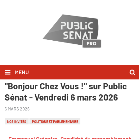
MENU
Emmanuel Grégoire l'a dit dans
"Bonjour Chez Vous !" sur Public
Sénat - Vendredi 6 mars 2026
6 MARS 2026
NOS INVITÉS
POLITIQUE ET PARLEMENTAIRE
Emmanuel Grégoire, Candidat du rassemblement