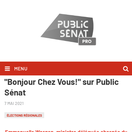
MENU
Emmanuelle Wargon l'a dit dans
"Bonjour Chez Vous!" sur Public
Sénat
7 MAI 2021
ÉLECTIONS RÉGIONALES
Emmanuelle Wargon, ministre déléguée chargée du