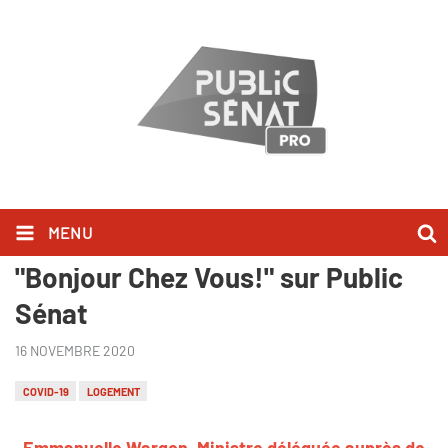
MENU
Emmanuelle Wargon l'a dit dans
"Bonjour Chez Vous!" sur Public
Sénat
16 NOVEMBRE 2020
COVID-19
LOGEMENT
Emmanuelle Wargon, Ministre déléguée auprès de