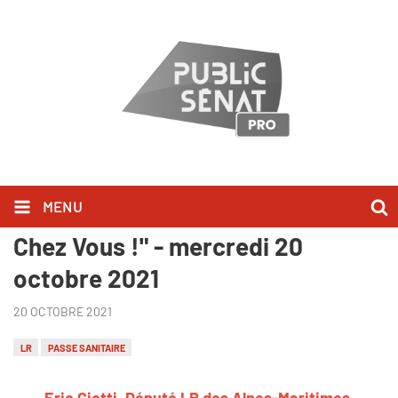
MENU
Eric Ciotti l'a dit dans "Bonjour
Chez Vous !" - mercredi 20
octobre 2021
20 OCTOBRE 2021
LR
PASSE SANITAIRE
Eric Ciotti, Député LR des Alpes-Maritimes,