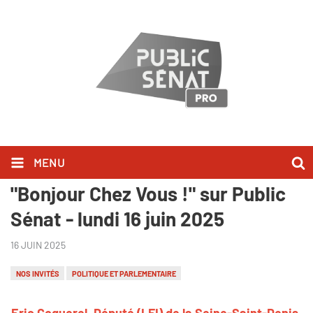
MENU
Eric Coquerel l'a dit dans
"Bonjour Chez Vous !" sur Public
Sénat - lundi 16 juin 2025
16 JUIN 2025
NOS INVITÉS
POLITIQUE ET PARLEMENTAIRE
Eric Coquerel, Député (LFI) de la Seine-Saint-Denis,