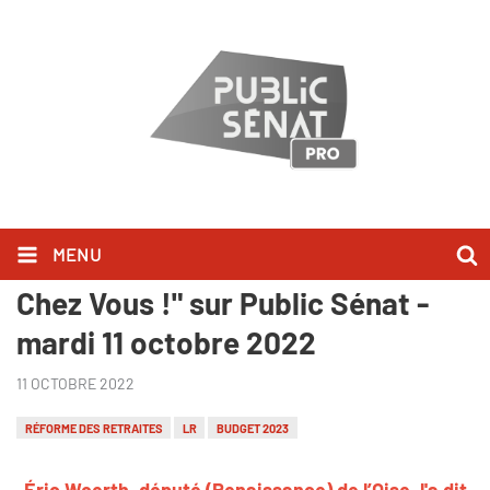
MENU
Éric Woerth l'a dit dans "Bonjour
Chez Vous !" sur Public Sénat -
mardi 11 octobre 2022
11 OCTOBRE 2022
RÉFORME DES RETRAITES
LR
BUDGET 2023
Éric Woerth, député (Renaissance) de l’Oise
, l'a dit