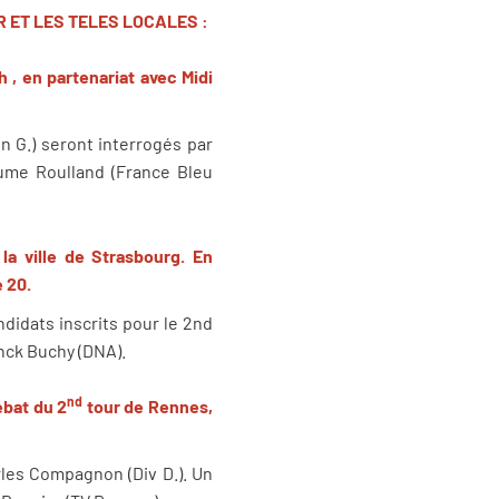
 ET LES TELES LOCALES :
h , en partenariat avec Midi
on G.) seront interrogés par
laume Roulland (France Bleu
la ville de Strasbourg. En
e 20.
ndidats inscrits pour le 2nd
anck Buchy (DNA).
nd
ébat du 2
tour de Rennes,
rles Compagnon (Div D.). Un