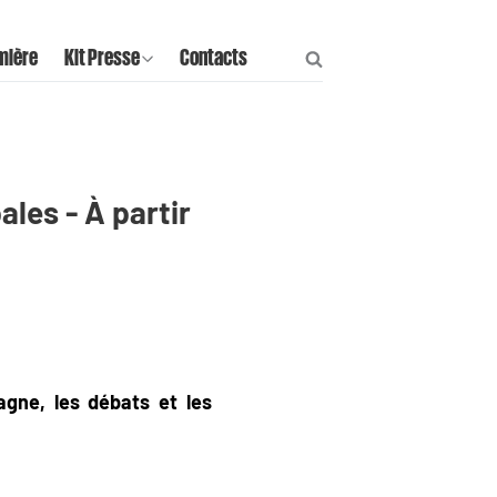
mière
Kit Presse
Contacts
les - À partir
agne, les débats et les