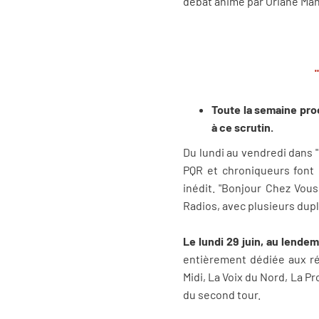
débat animé par Oriane Manc
Toute la semaine proc
à ce scrutin.
Du lundi au vendredi dans "
PQR et chroniqueurs font l
inédit. "Bonjour Chez Vous
Radios, avec plusieurs dupl
Le lundi 29 juin, au lende
entièrement dédiée aux ré
Midi, La Voix du Nord, La 
du second tour.