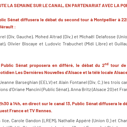
UTE LA SEMAINE SUR LE CANAL, EN PARTENARIAT AVEC LA PQR
blic Sénat diffusera le débat du second tour à Montpellier à 22
Hérault :
el (Div. Gauche), Mohed Altrad (Div.) et Michaël Delafosse (Uni
at), Olivier Biscaye et Ludovic Trabuchet (Midi Libre) et Guil
nd
 Public Sénat proposera en différé, le débat du 2
tour de 
uotidien Les Dernières Nouvelles d’Alsace et la télé locale Alsac
eanne Barseghian (EELV) et Alain Fontanel (Div. C.) les trois ca
ons d’Oriane Mancini (Public Sénat), Anna Britz (Alsace 20) et Fr
2h30 à 14h, en direct sur le canal 13, Public Sénat diffusera le d
Ouest France et TV Rennes.
n lice, Carole Gandon (LREM), Nathalie Appéré (Union G.) et Cha