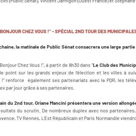
ini (Public Sénat), Vincent Jarnigon (Ouest France) et Stéphane
"BONJOUR CHEZ VOUS !" - SPÉCIAL 2ND TOUR DES MUNICIPALE
haine, la matinale de Public Sénat consacrera une large partie
Bonjour Chez Vous !", à partir de 8h30 dans "
Le Club des Municip
e point sur les grands enjeux de l'élection et les villes à su
 !" renforce également ses partenariats avec la PQR, les télév
ex par jour grâce à ses partenaires.
main du 2nd tour, Oriane Mancini présentera une version allong
sultats du scrutin. De nombreux duplex avec nos partenaires,
Provence, TV Rennes, L'Est Républicain et Paris Normandie viendr