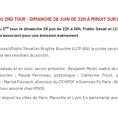
 2ND TOUR : DIMANCHE 28 JUIN DE 22H À MINUIT SUR 
nd
u 2
tour, le dimanche 28 juin de 22h à 00h, Public Sénat et 
, s’associent pour une émission événement.
ssi (Public Sénat) et Brigitte Boucher (LCP-AN), la soirée sera à 
e des résultats du scrutin.
 plateau et en visio, seront présents : Benjamin Morel, maître de
torien ; Pascal Perrineau, politologue ; Catherine Tricot, j
o ; Martial Foucault, directeur du CEVIPOF à Sciences Po Paris ; 
ecteur associé chez IPSOS.
epuis les villes de Paris, Marseille et Lyon. En partenariat av