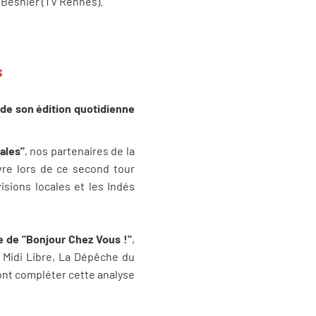
 Besnier (TV Rennes).
S
 de son édition quotidienne
ales"
, nos partenaires de la
ivre lors de ce second tour
isions locales et les Indés
ée de "Bonjour Chez Vous !"
,
 Midi Libre, La Dépêche du
ont compléter cette analyse