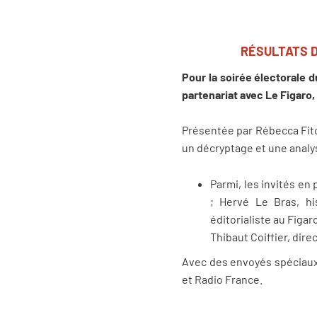
RÉSULTATS DU
Pour la soirée électorale d
partenariat avec Le Figaro
Présentée par Rébecca Fitou
un décryptage et une analys
Parmi, les invités en
; Hervé Le Bras, his
éditorialiste au Figar
Thibaut Coiffier, dir
Avec des envoyés spéciaux d
et Radio France.